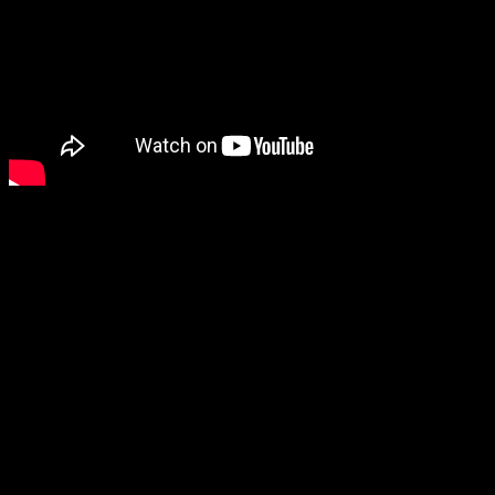
Adres &
openingstijden:
Laser Quest
Eindhoven
Oude Stadsgracht
15 (Stratumseind)
5611 DD Eindhoven
040-2443131
info@lqehv.nl
Elke dag geopend
van 13:00 tot 01:00
uur