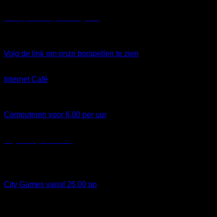
Bordspellen bij Laser Quest
Diverse bordspellen bij Laser Quest
Volg de link om onze borspellen te zien
Internet Café
Emailen, printen, scannen
Computeren voor 6,00 per uur
City Escape Games
Diverse Indoor en Outdoor City (Escape) Games bij & vanuit
Laser Quest
City Games vanaf 26,00 pp