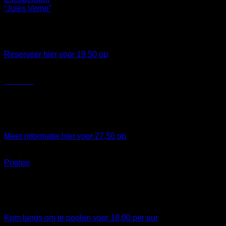
“Jules Verne”
Jules Verne’s “Reis om de wereld in 80 dagen”
6e persoon gratis
Reserveer hier voor 19,50 pp
iCombat
1 uur realistisch Laser Quest met replica’s van levensechte
geweren. 18+
(Kan niet via de webite gereserveerd worden, via de mail)
Meer informatie hier voor 27,50 pp
Poolen
Kom gezellig langs en speel een potje pool op een van onze
7 Brunswick pooltafels!
(Kan niet gereserveerd worden)
Kom langs om te poolen voor 18,00 per uur